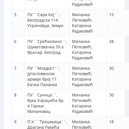
Радаковић
5
ПУ``Сара Кеј``,
Миланка
15
Београдска 114
Петковић;
Угриновци, Земун
Катарина
Радаковић
6
ПУ``Срећколино``,
Миланка
28
Шуматовачка 39 а
Петковић;
Врачар, Београд
Катарина
Радаковић
7
ПУ``Младост``,
Миланка
30
Југословенске
Петковић;
армије број 17
Катарина
Бачка Паланка
Радаковић
8
ПУ``Суннце``,
Миланка
30
Вука Караџића бр.
Петковић;
4 Горњи
Катарина
Милановац
Радаковић
9
П.У.``Трешњица``,
Миланка
18
Драгана Ракића
Петковић;