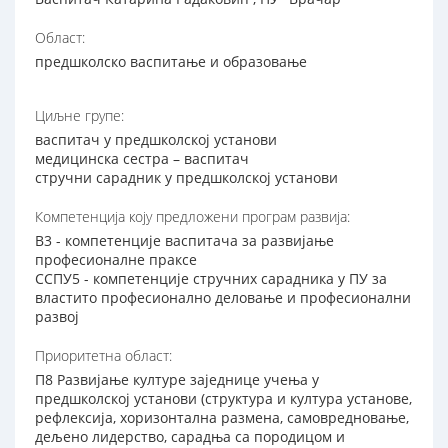
Област:
предшколско васпитање и образовање
Циљне групе:
васпитач у предшколској установи
медицинска сестра – васпитач
стручни сарадник у предшколској установи
Компетенција коју предложени програм развија:
В3 - компетенције васпитача за развијање
професионалне праксе
ССПУ5 - компетенције стручних сарадника у ПУ за
властито професионално деловање и професионални
развој
Приоритетна област:
П8 Развијање културе заједнице учења у
предшколској установи (структура и култура установе,
рефлексија, хоризонтална размена, самовредновање,
дељено лидерство, сарадња са породицом и