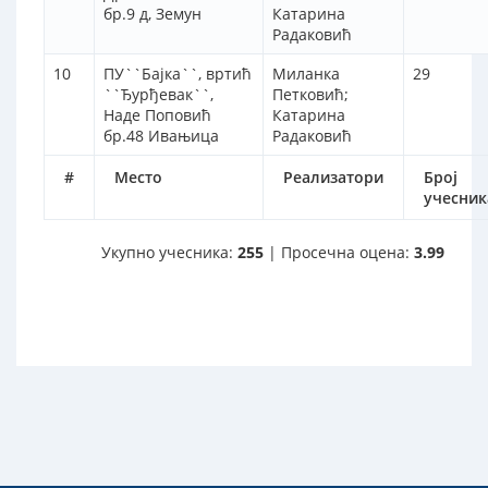
бр.9 д, Земун
Катарина
Радаковић
10
ПУ``Бајка``, вртић
Миланка
29
``Ђурђевак``,
Петковић;
Наде Поповић
Катарина
бр.48 Ивањица
Радаковић
#
Место
Реализатори
Број
учесник
Укупно учесника:
255
| Просечна оцена:
3.99