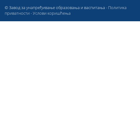
© Завод за унапређивање образовања и васпитања -
Политика
приватности
-
Услови коришћења