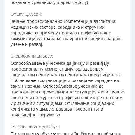
локалном средином у ширем смислу)
Општи циљеви:
Јачање професионалних компетенција васпитача,
медицинских сестара, сарадника и стручних
сарадника за примену правила професионалне
комуникације, стварање толерантне средине за рад,
учење и развој.
Специфични циљеви:
Оспособљавање учесника да јачају и развијају
професионалну компетенцију, овладавањем
социјалним вештинама и вештинама комуницирања.
Побољшање комуникације и развијање сарадње на
свим нивоима. Оспособљавање учесника да
препознају и спрече ризичне ситуације, као и јачање
сопствених ресурса за професионалним реаговањем
у ризичним ситуацијама. Отклањање социјалних
конфликата у циљу стварања толерантног и
подстицајног окружења
Очекивани исходи обуке:
По завршетку обуке учесници ће бити оспособљени