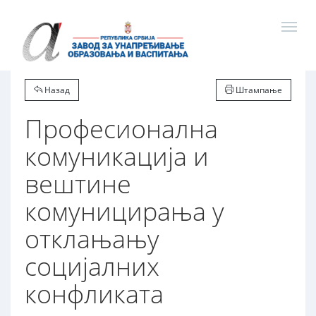
Назад
Штампање
Професионална
комуникација и
вештине
комуницирања у
отклањању
социјалних
конфликата