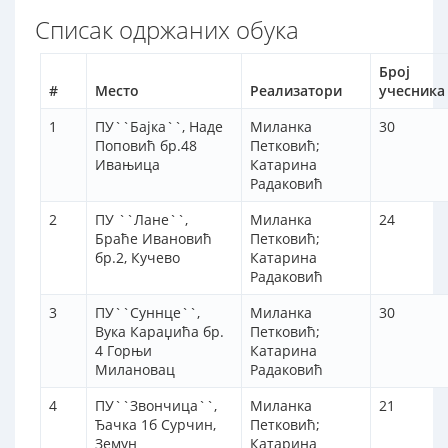
Списак одржаних обука
Број
#
Место
Реализатори
учесника
1
ПУ``Бајка``, Наде
Миланка
30
Поповић бр.48
Петковић;
Ивањица
Катарина
Радаковић
2
ПУ ``Лане``,
Миланка
24
Браће Ивановић
Петковић;
бр.2, Кучево
Катарина
Радаковић
3
ПУ``Суннце``,
Миланка
30
Вука Караџића бр.
Петковић;
4 Горњи
Катарина
Милановац
Радаковић
4
ПУ``Звончица``,
Миланка
21
Ђачка 1б Сурчин,
Петковић;
Земун
Катарина