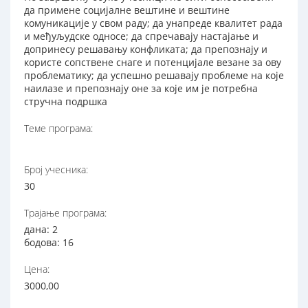
да примене социјалне вештине и вештине
комуникације у свом раду; да унапреде квалитет рада
и међуљудске односе; да спречавају настајање и
допринесу решавању конфликата; да препознају и
користе сопствене снаге и потенцијале везане за ову
проблематику; да успешно решавају проблеме на које
наилазе и препознају оне за које им је потребна
стручна подршка
Теме програма:
Број учесника:
30
Трајање програма:
дана: 2
бодова: 16
Цена:
3000,00