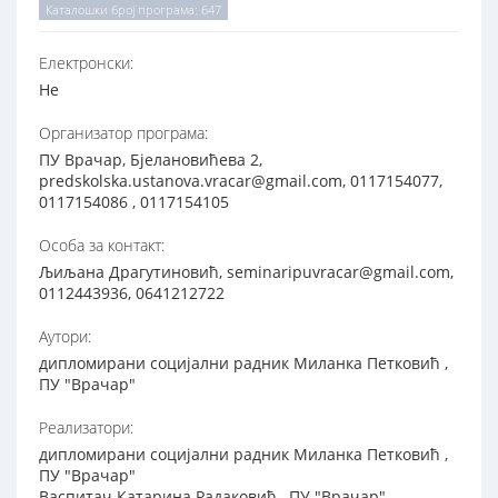
Каталошки број програма: 647
Електронски:
Не
Организатор програма:
ПУ Врачар, Бјелановићева 2,
predskolska.ustanova.vracar@gmail.com, 0117154077,
0117154086 , 0117154105
Особа за контакт:
Љиљана Драгутиновић, seminaripuvracar@gmail.com,
0112443936, 0641212722
Аутори:
дипломирани социјални радник Миланка Петковић ,
ПУ "Врачар"
Реализатори:
дипломирани социјални радник Миланка Петковић ,
ПУ "Врачар"
Васпитач Катарина Радаковић , ПУ "Врачар"