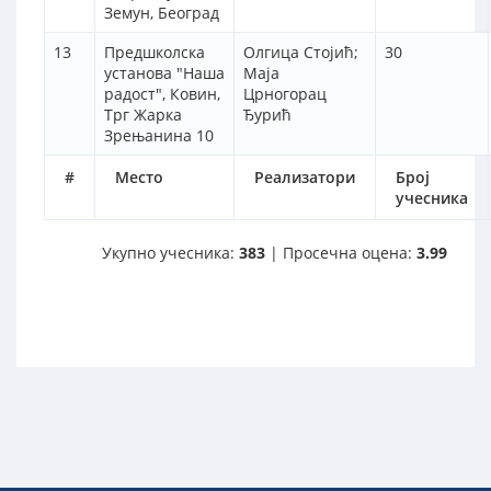
Земун, Београд
13
Предшколска
Олгица Стојић;
30
установа "Наша
Маја
радост", Ковин,
Црногорац
Трг Жарка
Ђурић
Зрењанина 10
#
Место
Реализатори
Број
учесника
Укупно учесника:
383
| Просечна оцена:
3.99