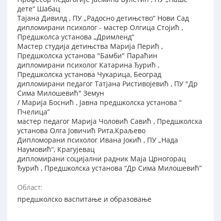
дете“ Шабац
Тајана Дивилд , ПУ „Радосно детињство“ Нови Сад
дипломирани психолог - мастер Олгица Стојић ,
Предшколса установа „Дримленд“
Мастер студија детињства Марија Перић ,
Предшколска установа "Бамби" Параћин
дипломирани психолог Катарина Ђурић ,
Предшколска установа Чукарица, Београд
дипломирани педагог Татјана Ристивојевић , ПУ "Др
Сима Милошевић" Земун
/ Марија Боснић , Јавна предшколска установа “
Пчелица”
мастер педагог Марија Чоловић Савић , Предшколска
установа Олга Јовичић Рита,Краљево
Дипломорани психолог Ивана Јокић , ПУ „Нада
Наумовић“, Крагујевац
дипломирани социјални радник Маја Црногорац
Ђурић , Предшколска установа “Др Сима Милошевић”
Област:
предшколско васпитање и образовање