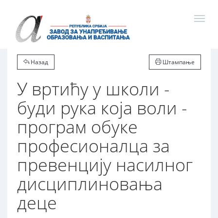
Назад
Штампање
У вртићу у школи -
буди рука која воли -
програм обуке
професионалца за
превенцију насилног
дисциплиновања
деце