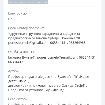
Каталошки број програма: 654
Електронски:
Не
Организатор програма:
Удружење стручних сарадника и сарадника
предшколских установа Србије, Пожешка 28,
ponesiosmeh@gmail.com, 063344131, 063264988
Особа за контакт:
Јасмина Вулетић, ponesiosmeh@gmail.com, 063344131,
063344131
Аутори:
Професор педагогије Јасмина Вулетић , ПУ „Наше
дете“ Шабац
дипломирани психолог - мастер Олгица Стојић ,
Предшколса установа „Дримленд“
Реализатори:
Професор педагогије Јасмина Вулетић , ПУ „Наше