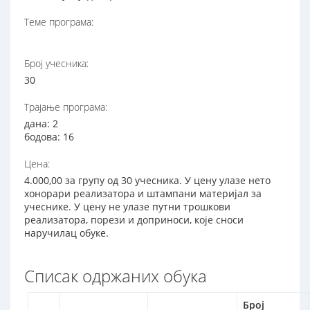
Теме програма:
Број учесника:
30
Трајање програма:
дана: 2
бодова: 16
Цена:
4.000,00 за групу од 30 учесника. У цену улазе нето
хонорари реализатора и штампани материјал за
учеснике. У цену не улазе путни трошкови
реализатора, порези и доприноси, које сноси
наручилац обуке.
Списак одржаних обука
Број