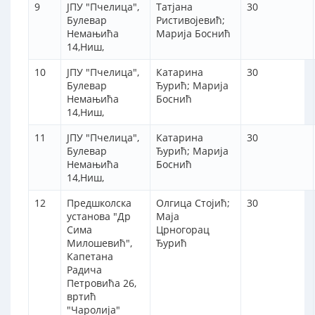
9
ЈПУ "Пчелица",
Татјана
30
Булевар
Ристивојевић;
Немањића
Марија Боснић
14,Ниш,
10
ЈПУ "Пчелица",
Катарина
30
Булевар
Ђурић; Марија
Немањића
Боснић
14,Ниш,
11
ЈПУ "Пчелица",
Катарина
30
Булевар
Ђурић; Марија
Немањића
Боснић
14,Ниш,
12
Предшколска
Олгица Стојић;
30
установа "Др
Маја
Сима
Црногорац
Милошевић",
Ђурић
Капетана
Радича
Петровића 26,
вртић
"Чаролија"