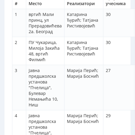
#
Место
Реализатори
учесника
1
вртић Мали
Катарина
30
принц, ул
Ђурић; Татјана
Прерадовићева
Ристивојевић
2а. Београд
2
ПУ Чукарица,
Катарина
30
Милоја Закића
Ђурић; Татјана
48, вртић
Ристивојевић
Филмић
3
Јавна
Марија Перић;
27
предшколска
Марија Боснић
установа
"Пчелица",
Булевар
Немањића 10,
Ниш
4
Јавна
Марија Перић;
29
предшколска
Марија Боснић
установа
"Пчелица",