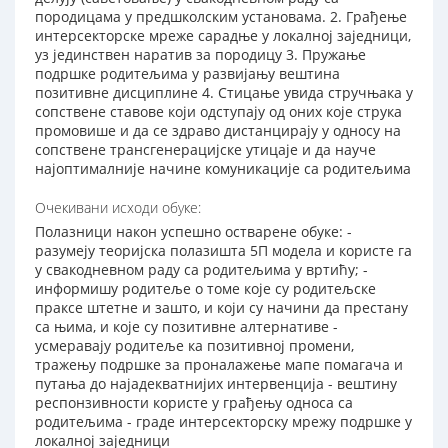
породицама у предшколским установама. 2. Грађење
интерсекторске мреже сарадње у локалној заједници,
уз јединствен наратив за породицу 3. Пружање
подршке родитељима у развијању вештина
позитивне дисциплине 4. Стицање увида стручњака у
сопствене ставове који одступају од оних које струка
промовише и да се здраво дистанцирају у односу на
сопствене трансгенерацијске утицаје и да науче
најоптималније начине комуникације са родитељима
Очекивани исходи обуке:
Полазници након успешно остварене обуке: -
разумеју теоријска полазишта 5П модела и користе га
у свакодневном раду са родитељима у вртићу; -
информишу родитеље о томе које су родитељске
праксе штетне и зашто, и који су начини да престану
са њима, и које су позитивне алтернативе -
усмеравају родитеље ка позитивној промени,
тражењу подршке за проналажење мапе помагача и
путања до најадекватнијих интервенција - вештину
респонзивности користе у грађењу односа са
родитељима - граде интерсекторску мрежу подршке у
локалној заједници