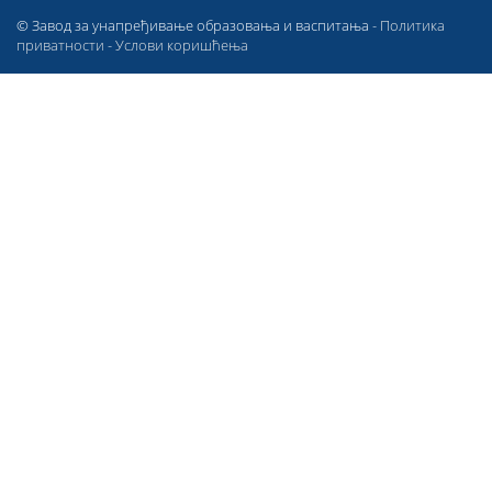
© Завод за унапређивање образовања и васпитања -
Политика
приватности
-
Услови коришћења