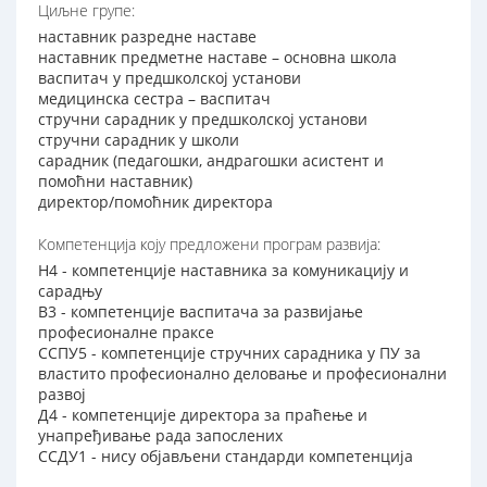
Циљне групе:
наставник разредне наставе
наставник предметне наставе – основна школа
васпитач у предшколској установи
медицинска сестра – васпитач
стручни сарадник у предшколској установи
стручни сарадник у школи
сарадник (педагошки, андрагошки асистент и
помоћни наставник)
директор/помоћник директора
Компетенција коју предложени програм развија:
Н4 - компетенције наставника за комуникацију и
сарадњу
В3 - компетенције васпитача за развијање
професионалне праксе
ССПУ5 - компетенције стручних сарадника у ПУ за
властито професионално деловање и професионални
развој
Д4 - компетенције директора за праћење и
унапређивање рада запослених
ССДУ1 - нису објављени стандарди компетенција