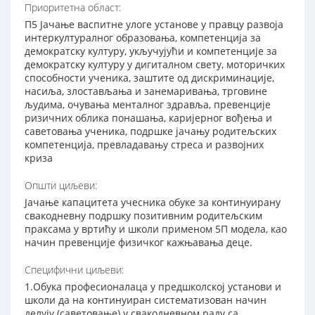
Приоритетна област:
П5 Јачање васпитне улоге установе у правцу развоја
интеркултуралног образовања, компетенција за
демократску културу, укључујући и компетенције за
демократску културу у дигиталном свету, моторичких
способности ученика, заштите од дискриминације,
насиља, злостављања и занемаривања, трговине
људима, очувања менталног здравља, превенције
ризичних облика понашања, каријерног вођења и
саветовања ученика, подршке јачању родитељских
компетенција, превладавању стреса и развојних
криза
Општи циљеви:
Јачање капацитета учесника обуке за континуирану
свакодневну подршку позитивним родитељским
праксама у вртићу и школи применом 5П модела, као
начин превенције физичког кажњавања деце.
Специфични циљеви:
1.Oбука професионалаца у предшколској установи и
школи да на континуиран систематизован начин
делују (саветовање) у свакодневном раду са