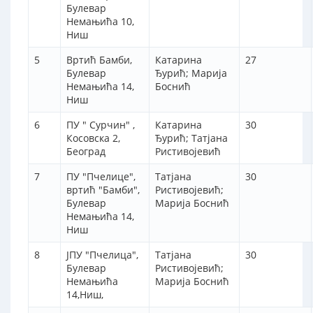
Булевар
Немањића 10,
Ниш
5
Вртић Бамби,
Катарина
27
Булевар
Ђурић; Марија
Немањића 14,
Боснић
Ниш
6
ПУ " Сурчин" ,
Катарина
30
Косовска 2,
Ђурић; Татјана
Београд
Ристивојевић
7
ПУ "Пчелице",
Татјана
30
вртић "Бамби",
Ристивојевић;
Булевар
Марија Боснић
Немањића 14,
Ниш
8
ЈПУ "Пчелица",
Татјана
30
Булевар
Ристивојевић;
Немањића
Марија Боснић
14,Ниш,