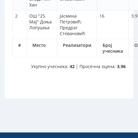
Хан
2
ОШ "25.
Јасмина
16
3.9
Мај" Доња
Петровић;
Лопушња
Предраг
Стевановић
#
Место
Реализатори
Број
О
учесника
Укупно учесника:
42
| Просечна оцена:
3.96