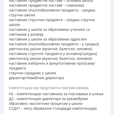
наставник предметне наставе – основна школа
наставник предметне наставе – гимназија
наставник општеобразовних предмета – средња
стручна школа
наставник стручних предмета – средња стручна
школа
наставник у школи за образовање ученика са
сметњама у развоју
наставник у школи за образовање одраслих
наставник општеобразовних предмета – у средњој
уметничкој школи (музичке, балетске, ликовне)
наставник стручног предмета у основној/средњој
уметничкој школи (музичке, балетске, ликовне)
наставник изборних и факултативних програма/
предмета
стручни сарадник у школи
директор/помоћник директора
Компетенција коју предложени програм развија:
Н2 - компетенције наставника за поучавање и учење
Д2 - компетенције директора за руковођење
образовно- васпитним процесом у школи
ССДУ1 - нису објављени стандарди компетенција