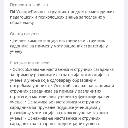
Приоритетна област:
П4 Унапређивање стручних, предметно-методичких,
педагошких и психолошких знања запослених у
образовању
Општи циљеви:
• Јачање компентенција наставника и стручних
садрника за примену мотивационих стратегија у
учењу
Специфични циљеви:
• Оспособљавање наставника и стручних сатадника
за примену различитих стратегија мотивације за
учење и учења које одговарају образовним
потребама ученика; • Оспособљавање наставника и
стручних сарадникаа за примену различитих
стратегија мотивисања ученика у функцији даљег
учења; • Оснаживање наставника и стручних
сарадника за пружање подршке ученицима у
развијању мотивације за школско учење техника
учења; • Оснаживање наставника и стручних
сарадника за стварање подстицајних услова,