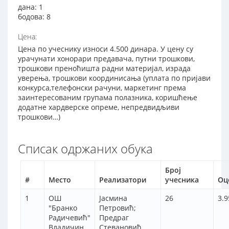
дана: 1
бодова: 8
Цена:
Цена по учеснику износи 4.500 динара. У цену су
урачунати хонорари предавача, путни трошкови,
трошкови преноћишта радни материјал, израда
уверења, трошкови координисања (уплата по пријави
конкурса,телефонски рачуни, маркетинг према
заинтересованим групама полазника, коришћење
додатне хардверске опреме, непредвидљиви
трошкови…)
Списак одржаних обука
Број
#
Место
Реализатори
учесника
Оц
1
ОШ
Јасмина
26
3.9
"Бранко
Петровић;
Радичевић"
Предраг
Владичин
Стевановић