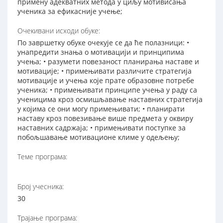
примену адекватних метода у циљу мотивисања
ученика за ефикасније учење;
Очекивани исходи обуке:
По завршетку обуке очекује се да ће полазници: •
унапредити знања о мотивацији и принципима
учења; • разумети повезаност планирања наставе и
мотивације; • примењивати различите стратегија
мотивације и учења које прате образовне потребе
ученика; • примењивати принципе учења у раду са
ученицима кроз осмишљавање наставних стратегија
у којима се они могу примењивати; • планирати
наставу кроз повезивање више предмета у оквиру
наставних садржаја; • примењивати поступке за
побољшавање мотивационе климе у одељењу;
Теме програма:
Број учесника:
30
Трајање програма: