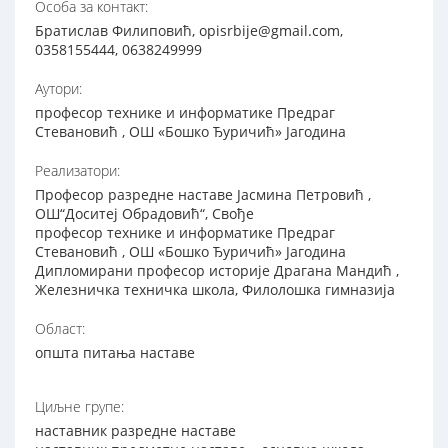
Особа за контакт:
Братислав Филиповић, opisrbije@gmail.com,
0358155444, 0638249999
Аутори:
професор технике и информатике Предраг
Стевановић , ОШ «Бошко Ђуричић» Јагодина
Реализатори:
Професор разредне наставе Јасмина Петровић ,
ОШ“Доситеј Обрадовић“, Свође
професор технике и информатике Предраг
Стевановић , ОШ «Бошко Ђуричић» Јагодина
Дипломирани професор историје Драгана Мандић ,
Железничка техничка школа, Филолошка гимназија
Област:
општа питања наставе
Циљне групе:
наставник разредне наставе