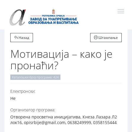
Назад
Штампање
Мотивација – како је
пронаћи?
Каталошки број програма: 424
Електронски:
Не
Организатор програма:
Отворена просветна иницијатива, Кнеза Лазара Л2
лок16, opisrbije@gmail.com, 0638249999, 0358155444