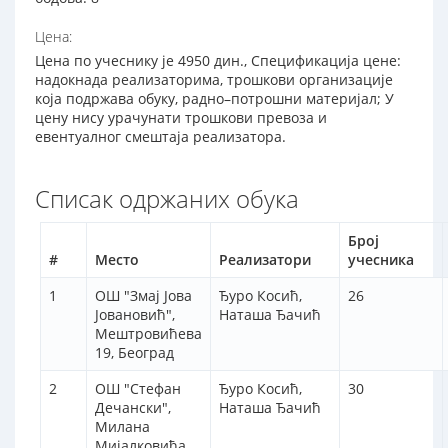
Цена:
Цена по учеснику је 4950 дин., Спецификација цене:
надокнада реализаторима, трошкови организације
која подржава обуку, радно–потрошни материјал; У
цену нису урачунати трошкови превоза и
евентуалног смештаја реализатора.
Списак одржаних обука
Број
#
Место
Реализатори
учесника
1
ОШ "Змај Јова
Ђуро Косић,
26
Јовановић",
Наташа Ђачић
Мештровићева
19, Београд
2
ОШ "Стефан
Ђуро Косић,
30
Дечански",
Наташа Ђачић
Милана
Мијалковића