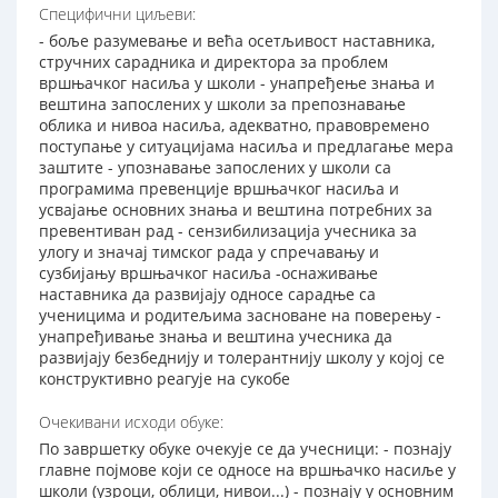
Специфични циљеви:
- боље разумевање и већа осетљивост наставника,
стручних сарадника и директора за проблем
вршњачког насиља у школи - унапређење знања и
вештина запослених у школи за препознавање
облика и нивоа насиља, адекватно, правовремено
поступање у ситуацијама насиља и предлагање мера
заштите - упознавање запослених у школи са
програмима превенције вршњачког насиља и
усвајање основних знања и вештина потребних за
превентиван рад - сензибилизација учесника за
улогу и значај тимског рада у спречавању и
сузбијању вршњачког насиља -оснаживање
наставника да развијају односе сарадње са
ученицима и родитељима засноване на поверењу -
унапређивање знања и вештина учесника да
развијају безбеднију и толерантнију школу у којој се
конструктивно реагује на сукобе
Очекивани исходи обуке:
По завршетку обуке очекује се да учесници: - познају
главне појмове који се односе на вршњачко насиље у
школи (узроци, облици, нивои...) - познају у основним