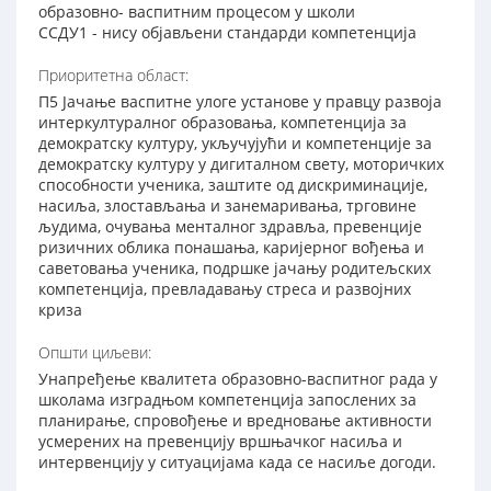
образовно- васпитним процесом у школи
ССДУ1 - нису објављени стандарди компетенција
Приоритетна област:
П5 Јачање васпитне улоге установе у правцу развоја
интеркултуралног образовања, компетенција за
демократску културу, укључујући и компетенције за
демократску културу у дигиталном свету, моторичких
способности ученика, заштите од дискриминације,
насиља, злостављања и занемаривања, трговине
људима, очувања менталног здравља, превенције
ризичних облика понашања, каријерног вођења и
саветовања ученика, подршке јачању родитељских
компетенција, превладавању стреса и развојних
криза
Општи циљеви:
Унапређење квалитета образовно-васпитног рада у
школама изградњом компетенција запослених за
планирање, спровођење и вредновање активности
усмерених на превенцију вршњачког насиља и
интервенцију у ситуацијама када се насиље догоди.