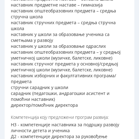
наставник предметне наставе – гимназија
наставник општеобразовних предмета – средња
стручна школа
наставник стручних предмета – средња стручна
школа
наставник у школи за образовање ученика са
сметњама у развоју
наставник у школи за образовање одраслих
наставник општеобразовних предмета – у средњој
уметничкој школи (музичке, балетске, ликовне)
наставник стручног предмета у основној/средњој
уметничкој школи (музичке, балетске, ликовне)
наставник изборних и факултативних програма/
предмета
стручни сарадник у школи
сарадник (педагошки, андрагошки асистент и
помоћни наставник)
директор/помоћник директора
Компетенција коју предложени програм развија:
Н3 - компетенције наставника за подршку развоју
личности детета и ученика
Д2 - компетенције директора за руковођење