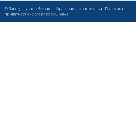
© Завод за унапређивање образовања и васпитања -
Политика
приватности
-
Услови коришћења