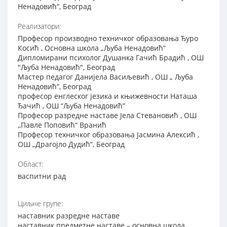
Ненадовић“, Београд
Реализатори:
Професор производно техничког образовања Ђуро
Косић , Основна школа „Љуба Ненадовић“
Дипломирани психолог Душанка Гачић Брадић , ОШ
"Љуба Ненадовић", Београд
Мастер педагог Данијела Васиљевић , ОШ „ Љуба
Ненадовић“, Београд
професор енглеског језика и књижевности Наташа
Ђачић , ОШ “Љуба Ненадовић”
Професор разредне наставе Јела Стевановић , ОШ
,,Павле Поповић“ Вранић
Професор техничког образовања Јасмина Алексић ,
ОШ „Драгојло Дудић“, Београд
Област:
васпитни рад
Циљне групе:
наставник разредне наставе
наставник предметне наставе – основна школа