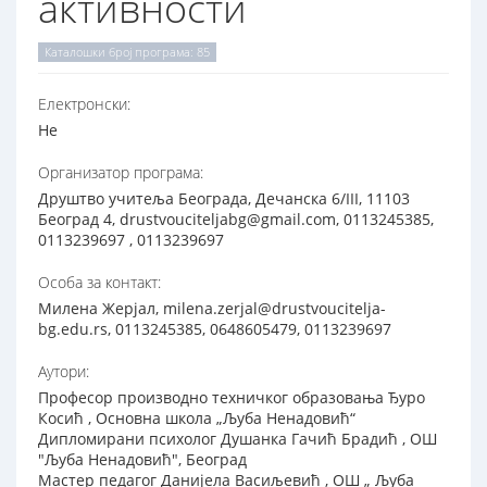
активности
Каталошки број програма: 85
Електронски:
Не
Организатор програма:
Друштво учитеља Београда, Дечанска 6/III, 11103
Београд 4, drustvouciteljabg@gmail.com, 0113245385,
0113239697 , 0113239697
Особа за контакт:
Милена Жерјал, milena.zerjal@drustvoucitelja-
bg.edu.rs, 0113245385, 0648605479, 0113239697
Аутори:
Професор производно техничког образовања Ђуро
Косић , Основна школа „Љуба Ненадовић“
Дипломирани психолог Душанка Гачић Брадић , ОШ
"Љуба Ненадовић", Београд
Мастер педагог Данијела Васиљевић , ОШ „ Љуба