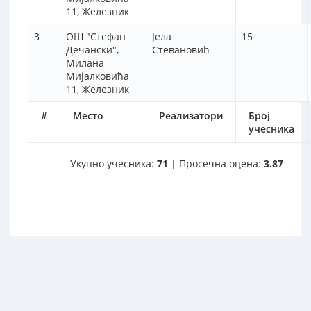
11, Железник
3
ОШ "Стефан
Јела
15
Дечански",
Стевановић
Милана
Мијалковића
11, Железник
#
Место
Реализатори
Број
учесника
Укупно учесника:
71
| Просечна оцена:
3.87