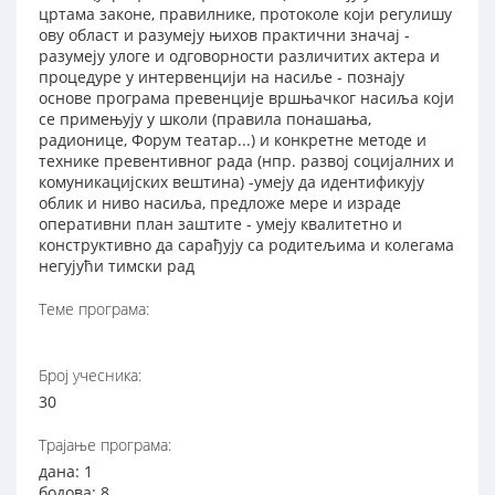
цртама законе, правилнике, протоколе који регулишу
ову област и разумеју њихов практични значај -
разумеју улоге и одговорности различитих актера и
процедуре у интервенцији на насиље - познају
основе програма превенције вршњачког насиља који
се примењују у школи (правила понашања,
радионице, Форум театар...) и конкретне методе и
технике превентивног рада (нпр. развој социјалних и
комуникацијских вештина) -умеју да идентификују
облик и ниво насиља, предложе мере и израде
оперативни план заштите - умеју квалитетно и
конструктивно да сарађују са родитељима и колегама
негујући тимски рад
Теме програма:
Број учесника:
30
Трајање програма:
дана: 1
бодова: 8