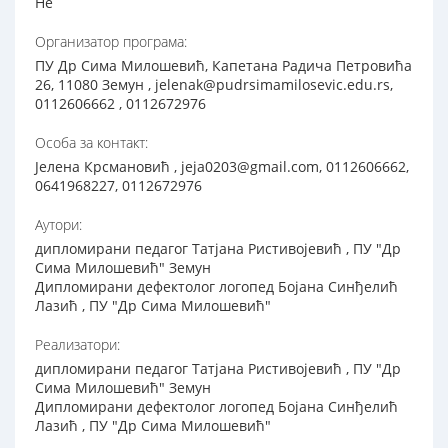
Не
Организатор програма:
ПУ Др Сима Милошевић, Капетана Радича Петровића
26, 11080 Земун , jelenak@pudrsimamilosevic.edu.rs,
0112606662 , 0112672976
Особа за контакт:
Јелена Крсмановић , jeja0203@gmail.com, 0112606662,
0641968227, 0112672976
Аутори:
дипломирани педагог Татјана Ристивојевић , ПУ "Др
Сима Милошевић" Земун
Дипломирани дефектолог логопед Бојана Синђелић
Лазић , ПУ "Др Сима Милошевић"
Реализатори:
дипломирани педагог Татјана Ристивојевић , ПУ "Др
Сима Милошевић" Земун
Дипломирани дефектолог логопед Бојана Синђелић
Лазић , ПУ "Др Сима Милошевић"