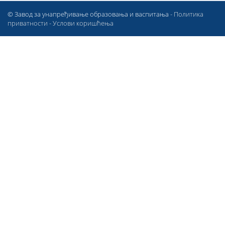
© Завод за унапређивање образовања и васпитања -
Политика
приватности
-
Услови коришћења