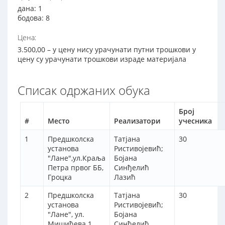
дана: 1
бодова: 8
Цена:
3.500,00 – у цену нису урачунати путни трошкови у
цену су урачунати трошкови израде материјала
Списак одржаних обука
Број
#
Место
Реализатори
учесника
1
Предшколска
Татјана
30
установа
Ристивојевић;
"Лане",ул.Краља
Бојана
Петра првог ББ,
Синђелић
Гроцка
Лазић
2
Предшколска
Татјана
30
установа
Ристивојевић;
"Лане", ул.
Бојана
Мишићева 1,
Синђелић