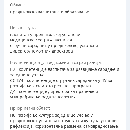
Област:
предшколско васпитање и образовање
Циљне групе:
васпитач у предшколској установи
медицинска сестра – васпитач
стручни сарадник у предшколској установи
директор/помоћник директора
Компетенција коју предложени програм развија:
В2 - компетенције васпитача за развијање сарадње и
заједнице учења
ССПУ4 - компетенције стручних сарадника у ПУ за
развијање квалитета реалног програма
Д4 - компетенције директора за праћење и
унапређивање рада запослених
Приоритетна област:
П8 Развијање културе заједнице учења у
предшколској установи (структура и култура установе,
рефлексија, хоризонтална размена, самовредновање,