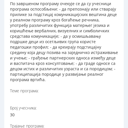
По завршеном програму очекује се да су учесници
програма оспособљени: - да препознају или стварају
прилике за подстицај комуникацијских вештина деце
у реалном програму кроз богаћење речника,
употребу различитих функција матерњег језика и
коришћење вербалних, визуелних и симболичких
средстава комуникације; - да у осмишљавању
подршке деци из осетљивих група користе
педагошки профил; - да креирају подстицајну
средину која децу позива на заједничко истраживање
и учење; - грађење партнерских односа између деце
и васпитача кроз консултовање; - да граде односе са
децом истих и различитих узраста и са породицом; -
партиципација породице у развијање реалног
програма вртића.
Теме програма:
Број учесника:
30
Трајање програма: