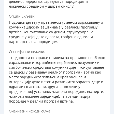
дељено лидерство, сарадња са породицом и
локалном средином у ширем смислу)
Општи циљеви:
Подршка детету у правилном усменом изражавању и
комуникацијским вештинама у реалном програму
вртића, консултовање са децом, структурирање
средине у којој дете одраста, грађење односа и
партнерство са породицом.
Специфични циљеви:
- подршка и стварање прилика за правилно вербално
изражавање и коришћење вербалних, визуелних и
симболичких средстава комуникације - консултовање
са децом у развијању реалног програма - вртић као
место заједничког живљења кроз учешће и
интеракцију деце истог и различитог узраста, деце и
одраслих (васпитачи, други запослени у
предшколској установи, чланови породице, експерти,
чланови локалне заједнице), - партиципација
породице у реални програм вртића.
Очекивани исходи обуке: