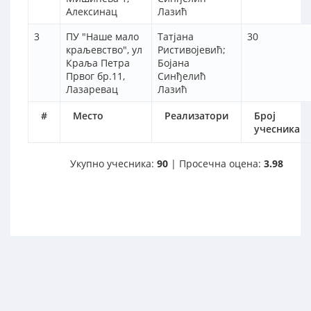
Алексинац
Лазић
3
ПУ "Наше мало
Татјана
30
краљевство", ул
Ристивојевић;
Краља Петра
Бојана
Првог бр.11,
Синђелић
Лазаревац
Лазић
#
Место
Реализатори
Број
учесника
Укупно учесника:
90
| Просечна оцена:
3.98